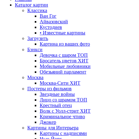
Каталог картин
Классика
Ван Гог
Айвазовский
Кустодиев
• Известные картины
Загрузить
Картина из ваших фото
Бэнкси
Девочка с шаром
ТОП
Бросатель цветов
ХИТ
Мобильные любовники
Обезьяний парламент
Москва
Москва-Сити
ХИТ
Постеры из фильмов
Звездные войны
Лицо со шрамом
ТОП
Крестный отец
Волк с Уолл-стрит
ХИТ
Криминальное чтиво
Джокер
Картины для Интерьера
Картины с надписями
Нью-Йорк