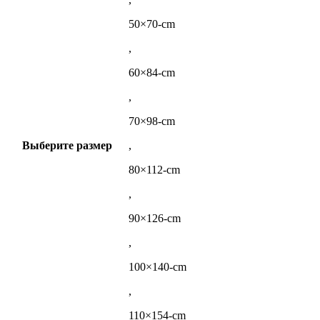
50×70-cm
,
60×84-cm
,
70×98-cm
Выберите размер
,
80×112-cm
,
90×126-cm
,
100×140-cm
,
110×154-cm