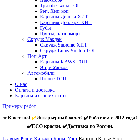
Три обезьяны
ТОП
Рэп, Хип-хоп
Картины Деньги
ХИТ
Картины Доллары
ХИТ
Губы
Цветы, натюрморт
Скрудж Макдак
Скрудж Supreme
ХИТ
Скрудж Louis Vuitton
ТОП
Поп-Арт
Картины KAWS
ТОП
Энди Уорхол
Автомобили
Порше
ТОП
О нас
Оплата и доставка
Картина из ваших фото
Примеры работ
⭐ Качество!
✔️
Интерьерный холст! ✔️Работаем с 2012 года!
✔️ECO краски. ✔️Доставка по России.
Главная
Рэп и Хип-хоп
Канье Уэст
Картина Канье Уэст –