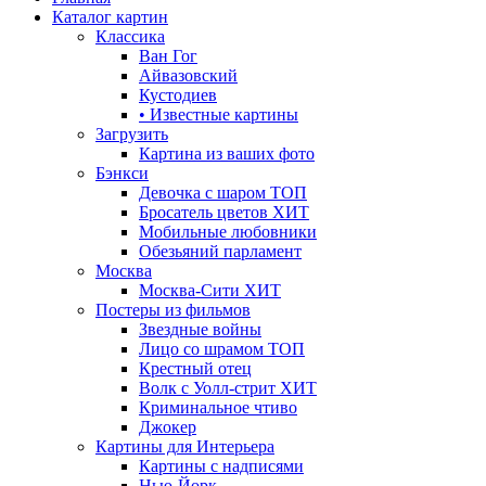
Каталог картин
Классика
Ван Гог
Айвазовский
Кустодиев
• Известные картины
Загрузить
Картина из ваших фото
Бэнкси
Девочка с шаром
ТОП
Бросатель цветов
ХИТ
Мобильные любовники
Обезьяний парламент
Москва
Москва-Сити
ХИТ
Постеры из фильмов
Звездные войны
Лицо со шрамом
ТОП
Крестный отец
Волк с Уолл-стрит
ХИТ
Криминальное чтиво
Джокер
Картины для Интерьера
Картины с надписями
Нью-Йорк