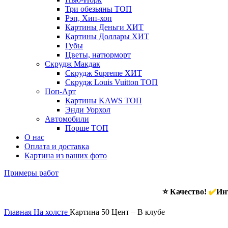
Три обезьяны
ТОП
Рэп, Хип-хоп
Картины Деньги
ХИТ
Картины Доллары
ХИТ
Губы
Цветы, натюрморт
Скрудж Макдак
Скрудж Supreme
ХИТ
Скрудж Louis Vuitton
ТОП
Поп-Арт
Картины KAWS
ТОП
Энди Уорхол
Автомобили
Порше
ТОП
О нас
Оплата и доставка
Картина из ваших фото
Примеры работ
⭐ Качество!
✔️
Инт
Главная
На холсте
Картина 50 Цент – В клубе