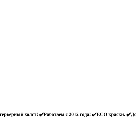
ерьерный холст! ✔️Работаем с 2012 года! ✔️ECO краски. ✔️До