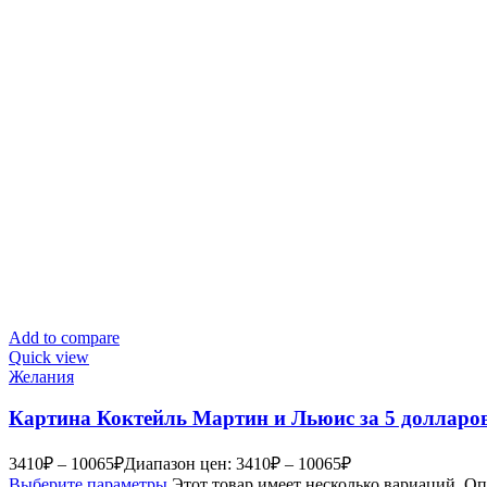
Add to compare
Quick view
Желания
Картина Коктейль Мартин и Льюис за 5 долларо
3410
₽
–
10065
₽
Диапазон цен: 3410₽ – 10065₽
Выберите параметры
Этот товар имеет несколько вариаций. О