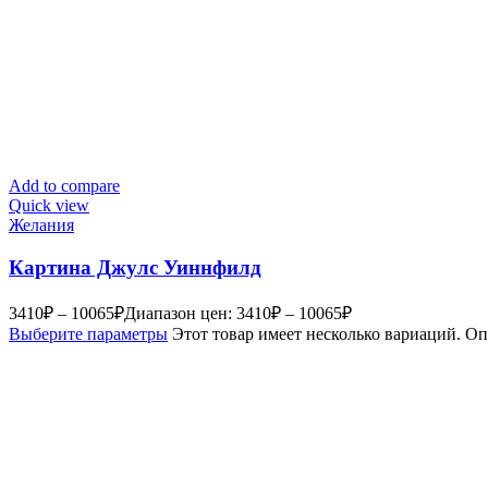
Add to compare
Quick view
Желания
Картина Джулс Уиннфилд
3410
₽
–
10065
₽
Диапазон цен: 3410₽ – 10065₽
Выберите параметры
Этот товар имеет несколько вариаций. О