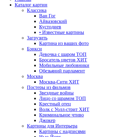
Каталог картин
Классика
Ван Гог
Айвазовский
Кустодиев
• Известные картины
Загрузить
Картина из ваших фото
Бэнкси
Девочка с шаром
ТОП
Бросатель цветов
ХИТ
Мобильные любовники
Обезьяний парламент
Москва
Москва-Сити
ХИТ
Постеры из фильмов
Звездные войны
Лицо со шрамом
ТОП
Крестный отец
Волк с Уолл-стрит
ХИТ
Криминальное чтиво
Джокер
Картины для Интерьера
Картины с надписями
Нью-Йорк