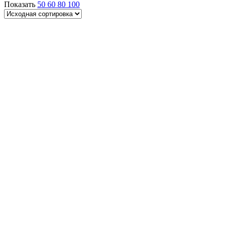
Показать
50
60
80
100