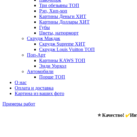
Три обезьяны
ТОП
Рэп, Хип-хоп
Картины Деньги
ХИТ
Картины Доллары
ХИТ
Губы
Цветы, натюрморт
Скрудж Макдак
Скрудж Supreme
ХИТ
Скрудж Louis Vuitton
ТОП
Поп-Арт
Картины KAWS
ТОП
Энди Уорхол
Автомобили
Порше
ТОП
О нас
Оплата и доставка
Картина из ваших фото
Примеры работ
⭐ Качество!
✔️
Инт