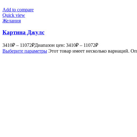
Add to compare
Quick view
Желания
Картина Джулс
3410
₽
–
11072
₽
Диапазон цен: 3410₽ – 11072₽
Выберите параметры
Этот товар имеет несколько вариаций. О