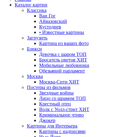
Каталог картин
Классика
Ван Гог
Айвазовский
Кустодиев
• Известные картины
Загрузить
Картина из ваших фото
Бэнкси
Девочка с шаром
ТОП
Бросатель цветов
ХИТ
Мобильные любовники
Обезьяний парламент
Москва
Москва-Сити
ХИТ
Постеры из фильмов
Звездные войны
Лицо со шрамом
ТОП
Крестный отец
Волк с Уолл-стрит
ХИТ
Криминальное чтиво
Джокер
Картины для Интерьера
Картины с надписями
Нью-Йорк