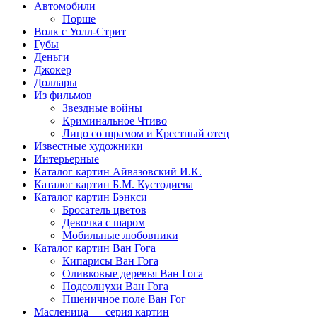
Автомобили
Порше
Волк с Уолл-Стрит
Губы
Деньги
Джокер
Доллары
Из фильмов
Звездные войны
Криминальное Чтиво
Лицо со шрамом и Крестный отец
Известные художники
Интерьерные
Каталог картин Айвазовский И.К.
Каталог картин Б.М. Кустодиева
Каталог картин Бэнкси
Бросатель цветов
Девочка с шаром
Мобильные любовники
Каталог картин Ван Гога
Кипарисы Ван Гога
Оливковые деревья Ван Гога
Подсолнухи Ван Гога
Пшеничное поле Ван Гог
Масленица — серия картин