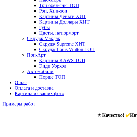
Три обезьяны
ТОП
Рэп, Хип-хоп
Картины Деньги
ХИТ
Картины Доллары
ХИТ
Губы
Цветы, натюрморт
Скрудж Макдак
Скрудж Supreme
ХИТ
Скрудж Louis Vuitton
ТОП
Поп-Арт
Картины KAWS
ТОП
Энди Уорхол
Автомобили
Порше
ТОП
О нас
Оплата и доставка
Картина из ваших фото
Примеры работ
⭐ Качество!
✔️
Инт