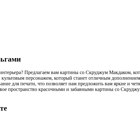
ньгами
интерьера? Предлагаем вам картины со Скруджум Макдаком, кот
м культовым персонажем, который станет отличным дополнением
ние для печати, что позволяет нам предложить вам яркие и чет
вое пространство красочными и забавными картины со Скруджум
те