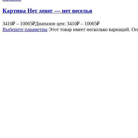
Картина Нет денег — нет веселья
3410
₽
–
10065
₽
Диапазон цен: 3410₽ – 10065₽
Выберите параметры
Этот товар имеет несколько вариаций. О