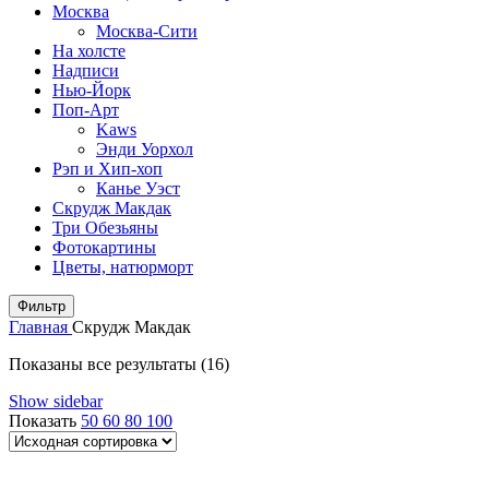
Москва
Москва-Сити
На холсте
Надписи
Нью-Йорк
Поп-Арт
Kaws
Энди Уорхол
Рэп и Хип-хоп
Канье Уэст
Скрудж Макдак
Три Обезьяны
Фотокартины
Цветы, натюрморт
Фильтр
Главная
Скрудж Макдак
Показаны все результаты (16)
Show sidebar
Показать
50
60
80
100