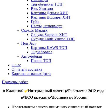
Три обезьяны
ТОП
Рэп, Хип-хоп
Картины Деньги
ХИТ
Картины Доллары
ХИТ
Губы
Цветы, натюрморт
Скрудж Макдак
Скрудж Supreme
ХИТ
Скрудж Louis Vuitton
ТОП
Поп-Арт
Картины KAWS
ТОП
Энди Уорхол
Автомобили
Порше
ТОП
О нас
Оплата и доставка
Картина из ваших фото
Примеры работ
⭐ Качество!
✔️
Интерьерный холст! ✔️Работаем с 2012 года!
✔️ECO краски. ✔️Доставка по России.
Представляем вашему вниманию уникальный каталог