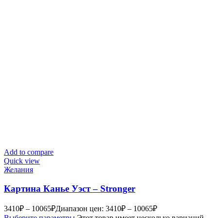
Add to compare
Quick view
Желания
Картина Канье Уэст – Stronger
3410
₽
–
10065
₽
Диапазон цен: 3410₽ – 10065₽
Выберите параметры
Этот товар имеет несколько вариаций.