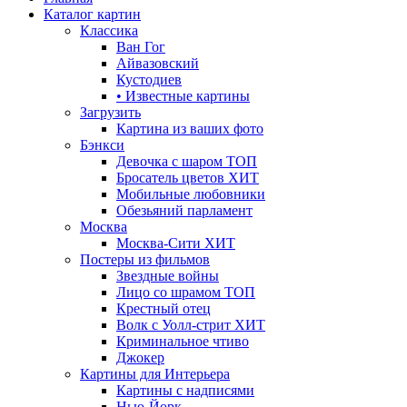
Каталог картин
Классика
Ван Гог
Айвазовский
Кустодиев
• Известные картины
Загрузить
Картина из ваших фото
Бэнкси
Девочка с шаром
ТОП
Бросатель цветов
ХИТ
Мобильные любовники
Обезьяний парламент
Москва
Москва-Сити
ХИТ
Постеры из фильмов
Звездные войны
Лицо со шрамом
ТОП
Крестный отец
Волк с Уолл-стрит
ХИТ
Криминальное чтиво
Джокер
Картины для Интерьера
Картины с надписями
Нью-Йорк