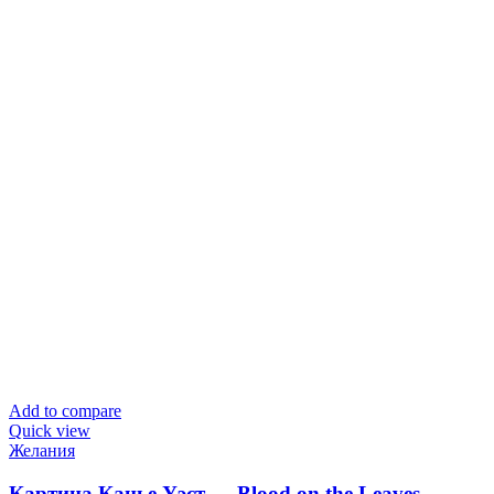
Add to compare
Quick view
Желания
Картина Канье Уэст — Blood on the Leaves