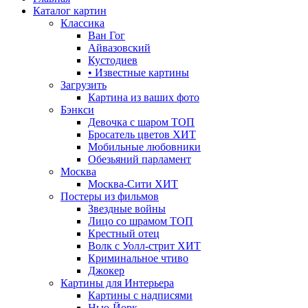
Каталог картин
Классика
Ван Гог
Айвазовский
Кустодиев
• Известные картины
Загрузить
Картина из ваших фото
Бэнкси
Девочка с шаром
ТОП
Бросатель цветов
ХИТ
Мобильные любовники
Обезьяний парламент
Москва
Москва-Сити
ХИТ
Постеры из фильмов
Звездные войны
Лицо со шрамом
ТОП
Крестный отец
Волк с Уолл-стрит
ХИТ
Криминальное чтиво
Джокер
Картины для Интерьера
Картины с надписями
Нью-Йорк