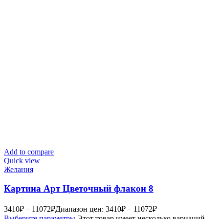
Add to compare
Quick view
Желания
Картина Арт Цветочный флакон 8
3410
₽
–
11072
₽
Диапазон цен: 3410₽ – 11072₽
Выберите параметры
Этот товар имеет несколько вариаций.