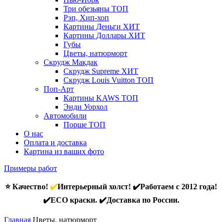
Три обезьяны
ТОП
Рэп, Хип-хоп
Картины Деньги
ХИТ
Картины Доллары
ХИТ
Губы
Цветы, натюрморт
Скрудж Макдак
Скрудж Supreme
ХИТ
Скрудж Louis Vuitton
ТОП
Поп-Арт
Картины KAWS
ТОП
Энди Уорхол
Автомобили
Порше
ТОП
О нас
Оплата и доставка
Картина из ваших фото
Примеры работ
⭐ Качество!
✔️
Интерьерный холст! ✔️Работаем с 2012 года!
✔️ECO краски. ✔️Доставка по России.
Главная
Цветы, натюрморт