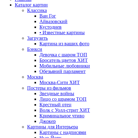
Каталог картин
Классика
Ван Гог
Айвазовский
Кустодиев
• Известные картины
Загрузить
Картина из ваших фото
Бэнкси
Девочка с шаром
ТОП
Бросатель цветов
ХИТ
Мобильные любовники
Обезьяний парламент
Москва
Москва-Сити
ХИТ
Постеры из фильмов
Звездные войны
Лицо со шрамом
ТОП
Крестный отец
Волк с Уолл-стрит
ХИТ
Криминальное чтиво
Джокер
Картины для Интерьера
Картины с надписями
Нью-Йорк