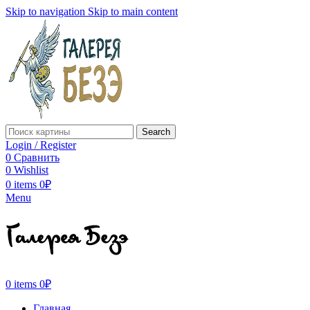
Skip to navigation
Skip to main content
Search
Login / Register
0
Сравнить
0
Wishlist
0
items
0
₽
Menu
0
items
0
₽
Главная