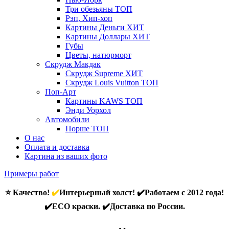
Три обезьяны
ТОП
Рэп, Хип-хоп
Картины Деньги
ХИТ
Картины Доллары
ХИТ
Губы
Цветы, натюрморт
Скрудж Макдак
Скрудж Supreme
ХИТ
Скрудж Louis Vuitton
ТОП
Поп-Арт
Картины KAWS
ТОП
Энди Уорхол
Автомобили
Порше
ТОП
О нас
Оплата и доставка
Картина из ваших фото
Примеры работ
⭐ Качество!
✔️
Интерьерный холст! ✔️Работаем с 2012 года!
✔️ECO краски. ✔️Доставка по России.