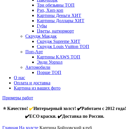
Три обезьяны
ТОП
Рэп, Хип-хоп
Картины Деньги
ХИТ
Картины Доллары
ХИТ
Губы
Цветы, натюрморт
Скрудж Макдак
Скрудж Supreme
ХИТ
Скрудж Louis Vuitton
ТОП
Поп-Арт
Картины KAWS
ТОП
Энди Уорхол
Автомобили
Порше
ТОП
О нас
Оплата и доставка
Картина из ваших фото
Примеры работ
⭐ Качество!
✔️
Интерьерный холст! ✔️Работаем с 2012 года!
✔️ECO краски. ✔️Доставка по России.
Главная
На холсте
Картина Бойцовский клуб