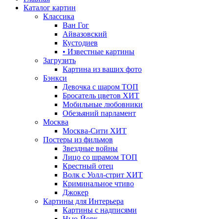
Каталог картин
Классика
Ван Гог
Айвазовский
Кустодиев
• Известные картины
Загрузить
Картина из ваших фото
Бэнкси
Девочка с шаром
ТОП
Бросатель цветов
ХИТ
Мобильные любовники
Обезьяний парламент
Москва
Москва-Сити
ХИТ
Постеры из фильмов
Звездные войны
Лицо со шрамом
ТОП
Крестный отец
Волк с Уолл-стрит
ХИТ
Криминальное чтиво
Джокер
Картины для Интерьера
Картины с надписями
Нью-Йорк