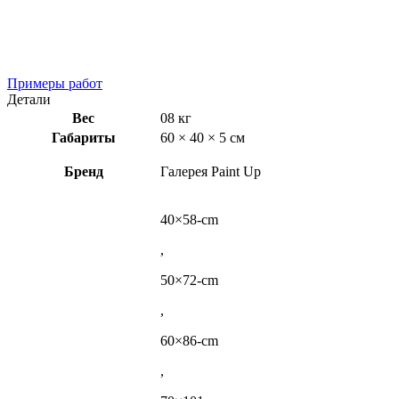
Примеры работ
Детали
Вес
08 кг
Габариты
60 × 40 × 5 см
Бренд
Галерея Paint Up
40×58-cm
,
50×72-cm
,
60×86-cm
,