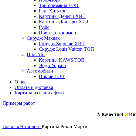
Три обезьяны
ТОП
Рэп, Хип-хоп
Картины Деньги
ХИТ
Картины Доллары
ХИТ
Губы
Цветы, натюрморт
Скрудж Макдак
Скрудж Supreme
ХИТ
Скрудж Louis Vuitton
ТОП
Поп-Арт
Картины KAWS
ТОП
Энди Уорхол
Автомобили
Порше
ТОП
О нас
Оплата и доставка
Картина из ваших фото
Примеры работ
⭐ Качество!
✔️
Инт
Главная
На холсте
Картина Рик и Морти