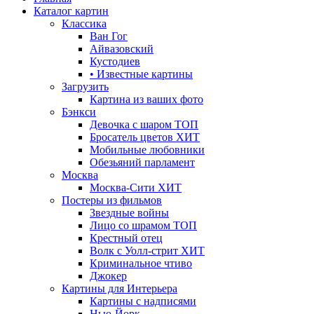
Каталог картин
Классика
Ван Гог
Айвазовский
Кустодиев
• Известные картины
Загрузить
Картина из ваших фото
Бэнкси
Девочка с шаром
ТОП
Бросатель цветов
ХИТ
Мобильные любовники
Обезьяний парламент
Москва
Москва-Сити
ХИТ
Постеры из фильмов
Звездные войны
Лицо со шрамом
ТОП
Крестный отец
Волк с Уолл-стрит
ХИТ
Криминальное чтиво
Джокер
Картины для Интерьера
Картины с надписями
Нью-Йорк