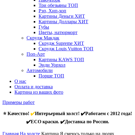
Три обезьяны
ТОП
Рэп, Хип-хоп
Картины Деньги
ХИТ
Картины Доллары
ХИТ
Губы
Цветы, натюрморт
Скрудж Макдак
Скрудж Supreme
ХИТ
Скрудж Louis Vuitton
ТОП
Поп-Арт
Картины KAWS
ТОП
Энди Уорхол
Автомобили
Порше
ТОП
О нас
Оплата и доставка
Картина из ваших фото
Примеры работ
⭐ Качество!
✔️
Интерьерный холст! ✔️Работаем с 2012 года!
✔️ECO краски. ✔️Доставка по России.
Главная
На холсте
Картина Я смеюсь только на людях