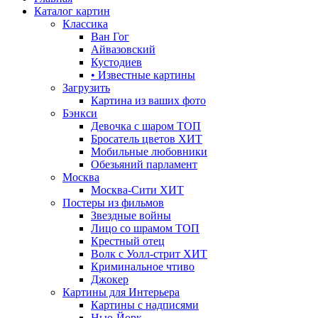
Каталог картин
Классика
Ван Гог
Айвазовский
Кустодиев
• Известные картины
Загрузить
Картина из ваших фото
Бэнкси
Девочка с шаром
ТОП
Бросатель цветов
ХИТ
Мобильные любовники
Обезьяний парламент
Москва
Москва-Сити
ХИТ
Постеры из фильмов
Звездные войны
Лицо со шрамом
ТОП
Крестный отец
Волк с Уолл-стрит
ХИТ
Криминальное чтиво
Джокер
Картины для Интерьера
Картины с надписями
Нью-Йорк