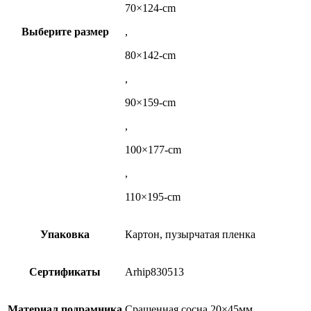
70×124-cm
Выберите размер
,
80×142-cm
,
90×159-cm
,
100×177-cm
,
110×195-cm
Упаковка
Картон, пузырчатая пленка
Сертификаты
Arhip830513
Материал подрамника
Сращенная сосна 20×45мм