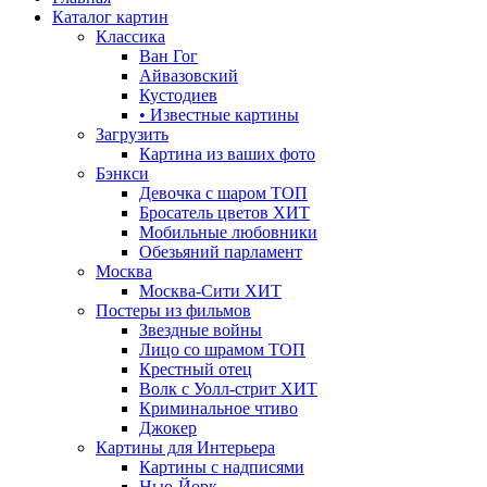
Каталог картин
Классика
Ван Гог
Айвазовский
Кустодиев
• Известные картины
Загрузить
Картина из ваших фото
Бэнкси
Девочка с шаром
ТОП
Бросатель цветов
ХИТ
Мобильные любовники
Обезьяний парламент
Москва
Москва-Сити
ХИТ
Постеры из фильмов
Звездные войны
Лицо со шрамом
ТОП
Крестный отец
Волк с Уолл-стрит
ХИТ
Криминальное чтиво
Джокер
Картины для Интерьера
Картины с надписями
Нью-Йорк