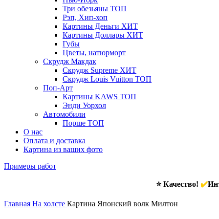
Три обезьяны
ТОП
Рэп, Хип-хоп
Картины Деньги
ХИТ
Картины Доллары
ХИТ
Губы
Цветы, натюрморт
Скрудж Макдак
Скрудж Supreme
ХИТ
Скрудж Louis Vuitton
ТОП
Поп-Арт
Картины KAWS
ТОП
Энди Уорхол
Автомобили
Порше
ТОП
О нас
Оплата и доставка
Картина из ваших фото
Примеры работ
⭐ Качество!
✔️
Инт
Главная
На холсте
Картина Японский волк Милтон