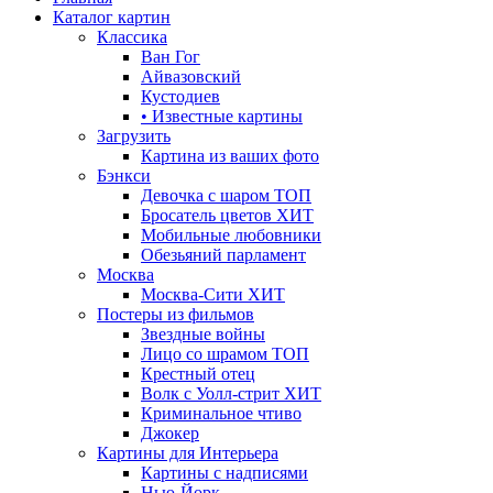
Каталог картин
Классика
Ван Гог
Айвазовский
Кустодиев
• Известные картины
Загрузить
Картина из ваших фото
Бэнкси
Девочка с шаром
ТОП
Бросатель цветов
ХИТ
Мобильные любовники
Обезьяний парламент
Москва
Москва-Сити
ХИТ
Постеры из фильмов
Звездные войны
Лицо со шрамом
ТОП
Крестный отец
Волк с Уолл-стрит
ХИТ
Криминальное чтиво
Джокер
Картины для Интерьера
Картины с надписями
Нью-Йорк