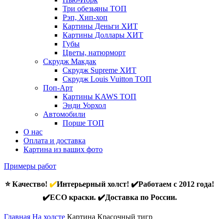
Три обезьяны
ТОП
Рэп, Хип-хоп
Картины Деньги
ХИТ
Картины Доллары
ХИТ
Губы
Цветы, натюрморт
Скрудж Макдак
Скрудж Supreme
ХИТ
Скрудж Louis Vuitton
ТОП
Поп-Арт
Картины KAWS
ТОП
Энди Уорхол
Автомобили
Порше
ТОП
О нас
Оплата и доставка
Картина из ваших фото
Примеры работ
⭐ Качество!
✔️
Интерьерный холст! ✔️Работаем с 2012 года!
✔️ECO краски. ✔️Доставка по России.
Главная
На холсте
Картина Красочный тигр