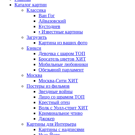
Каталог картин
Классика
Ван Гог
Айвазовский
Кустодиев
• Известные картины
Загрузить
Картина из ваших фото
Бэнкси
Девочка с шаром
ТОП
Бросатель цветов
ХИТ
Мобильные любовники
Обезьяний парламент
Москва
Москва-Сити
ХИТ
Постеры из фильмов
Звездные войны
Лицо со шрамом
ТОП
Крестный отец
Волк с Уолл-стрит
ХИТ
Криминальное чтиво
Джокер
Картины для Интерьера
Картины с надписями
Нью-Йорк