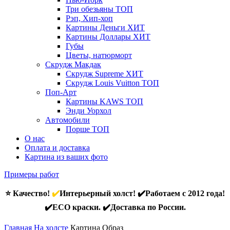
Три обезьяны
ТОП
Рэп, Хип-хоп
Картины Деньги
ХИТ
Картины Доллары
ХИТ
Губы
Цветы, натюрморт
Скрудж Макдак
Скрудж Supreme
ХИТ
Скрудж Louis Vuitton
ТОП
Поп-Арт
Картины KAWS
ТОП
Энди Уорхол
Автомобили
Порше
ТОП
О нас
Оплата и доставка
Картина из ваших фото
Примеры работ
⭐ Качество!
✔️
Интерьерный холст! ✔️Работаем с 2012 года!
✔️ECO краски. ✔️Доставка по России.
Главная
На холсте
Картина Образ