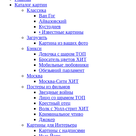
Каталог картин
Классика
Ван Гог
Айвазовский
Кустодиев
• Известные картины
Загрузить
Картина из ваших фото
Бэнкси
Девочка с шаром
ТОП
Бросатель цветов
ХИТ
Мобильные любовники
Обезьяний парламент
Москва
Москва-Сити
ХИТ
Постеры из фильмов
Звездные войны
Лицо со шрамом
ТОП
Крестный отец
Волк с Уолл-стрит
ХИТ
Криминальное чтиво
Джокер
Картины для Интерьера
Картины с надписями
Нью-Йорк