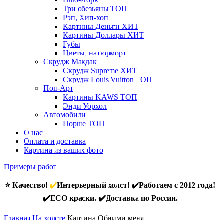
Три обезьяны
ТОП
Рэп, Хип-хоп
Картины Деньги
ХИТ
Картины Доллары
ХИТ
Губы
Цветы, натюрморт
Скрудж Макдак
Скрудж Supreme
ХИТ
Скрудж Louis Vuitton
ТОП
Поп-Арт
Картины KAWS
ТОП
Энди Уорхол
Автомобили
Порше
ТОП
О нас
Оплата и доставка
Картина из ваших фото
Примеры работ
⭐ Качество!
✔️
Интерьерный холст! ✔️Работаем с 2012 года!
✔️ECO краски. ✔️Доставка по России.
Главная
На холсте
Картина Обними меня