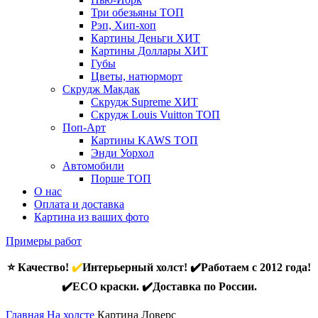
Три обезьяны
ТОП
Рэп, Хип-хоп
Картины Деньги
ХИТ
Картины Доллары
ХИТ
Губы
Цветы, натюрморт
Скрудж Макдак
Скрудж Supreme
ХИТ
Скрудж Louis Vuitton
ТОП
Поп-Арт
Картины KAWS
ТОП
Энди Уорхол
Автомобили
Порше
ТОП
О нас
Оплата и доставка
Картина из ваших фото
Примеры работ
⭐ Качество!
✔️
Интерьерный холст! ✔️Работаем с 2012 года!
✔️ECO краски. ✔️Доставка по России.
Главная
На холсте
Картина Ловерс