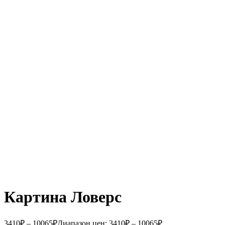
Картина Ловерс
3410
₽
–
10065
₽
Диапазон цен: 3410₽ – 10065₽