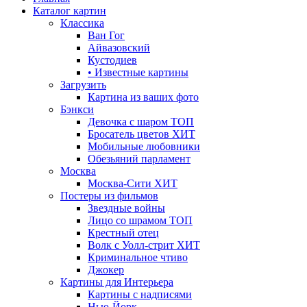
Каталог картин
Классика
Ван Гог
Айвазовский
Кустодиев
• Известные картины
Загрузить
Картина из ваших фото
Бэнкси
Девочка с шаром
ТОП
Бросатель цветов
ХИТ
Мобильные любовники
Обезьяний парламент
Москва
Москва-Сити
ХИТ
Постеры из фильмов
Звездные войны
Лицо со шрамом
ТОП
Крестный отец
Волк с Уолл-стрит
ХИТ
Криминальное чтиво
Джокер
Картины для Интерьера
Картины с надписями
Нью-Йорк