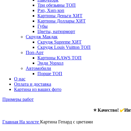
Три обезьяны
ТОП
Рэп, Хип-хоп
Картины Деньги
ХИТ
Картины Доллары
ХИТ
Губы
Цветы, натюрморт
Скрудж Макдак
Скрудж Supreme
ХИТ
Скрудж Louis Vuitton
ТОП
Поп-Арт
Картины KAWS
ТОП
Энди Уорхол
Автомобили
Порше
ТОП
О нас
Оплата и доставка
Картина из ваших фото
Примеры работ
⭐ Качество!
✔️
Инт
Главная
На холсте
Картина Гепард с цветами