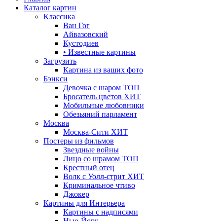
Каталог картин
Классика
Ван Гог
Айвазовский
Кустодиев
• Известные картины
Загрузить
Картина из ваших фото
Бэнкси
Девочка с шаром
ТОП
Бросатель цветов
ХИТ
Мобильные любовники
Обезьяний парламент
Москва
Москва-Сити
ХИТ
Постеры из фильмов
Звездные войны
Лицо со шрамом
ТОП
Крестный отец
Волк с Уолл-стрит
ХИТ
Криминальное чтиво
Джокер
Картины для Интерьера
Картины с надписями
Нью-Йорк