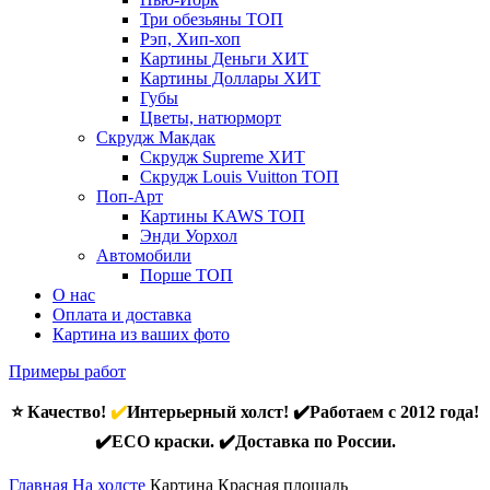
Три обезьяны
ТОП
Рэп, Хип-хоп
Картины Деньги
ХИТ
Картины Доллары
ХИТ
Губы
Цветы, натюрморт
Скрудж Макдак
Скрудж Supreme
ХИТ
Скрудж Louis Vuitton
ТОП
Поп-Арт
Картины KAWS
ТОП
Энди Уорхол
Автомобили
Порше
ТОП
О нас
Оплата и доставка
Картина из ваших фото
Примеры работ
⭐ Качество!
✔️
Интерьерный холст! ✔️Работаем с 2012 года!
✔️ECO краски. ✔️Доставка по России.
Главная
На холсте
Картина Красная площадь