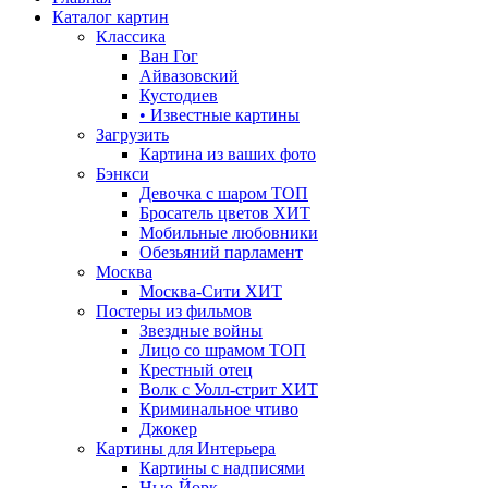
Каталог картин
Классика
Ван Гог
Айвазовский
Кустодиев
• Известные картины
Загрузить
Картина из ваших фото
Бэнкси
Девочка с шаром
ТОП
Бросатель цветов
ХИТ
Мобильные любовники
Обезьяний парламент
Москва
Москва-Сити
ХИТ
Постеры из фильмов
Звездные войны
Лицо со шрамом
ТОП
Крестный отец
Волк с Уолл-стрит
ХИТ
Криминальное чтиво
Джокер
Картины для Интерьера
Картины с надписями
Нью-Йорк