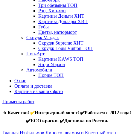
Три обезьяны
ТОП
Рэп, Хип-хоп
Картины Деньги
ХИТ
Картины Доллары
ХИТ
Губы
Цветы, натюрморт
Скрудж Макдак
Скрудж Supreme
ХИТ
Скрудж Louis Vuitton
ТОП
Поп-Арт
Картины KAWS
ТОП
Энди Уорхол
Автомобили
Порше
ТОП
О нас
Оплата и доставка
Картина из ваших фото
Примеры работ
⭐ Качество!
✔️
Интерьерный холст! ✔️Работаем с 2012 года!
✔️ECO краски. ✔️Доставка по России.
Главная
Из фильмов
Лицо со шрамом и Крестный отец