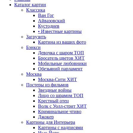
Каталог картин
Классика
Ван Гог
Айвазовский
Кустодиев
• Известные картины
Загрузить
Картина из ваших фото
Бэнкси
Девочка с шаром
ТОП
Бросатель цветов
ХИТ
Мобильные любовники
Обезьяний парламент
Москва
Москва-Сити
ХИТ
Постеры из фильмов
Звездные войны
Лицо со шрамом
ТОП
Крестный отец
Волк с Уолл-стрит
ХИТ
Криминальное чтиво
Джокер
Картины для Интерьера
Картины с надписями
Нью-Йорк