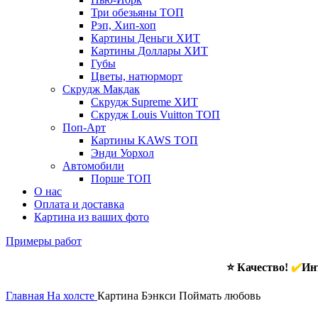
Три обезьяны
ТОП
Рэп, Хип-хоп
Картины Деньги
ХИТ
Картины Доллары
ХИТ
Губы
Цветы, натюрморт
Скрудж Макдак
Скрудж Supreme
ХИТ
Скрудж Louis Vuitton
ТОП
Поп-Арт
Картины KAWS
ТОП
Энди Уорхол
Автомобили
Порше
ТОП
О нас
Оплата и доставка
Картина из ваших фото
Примеры работ
⭐ Качество!
✔️
Инт
Главная
На холсте
Картина Бэнкси Поймать любовь