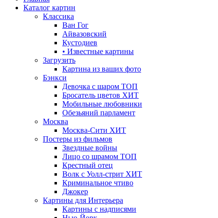
Каталог картин
Классика
Ван Гог
Айвазовский
Кустодиев
• Известные картины
Загрузить
Картина из ваших фото
Бэнкси
Девочка с шаром
ТОП
Бросатель цветов
ХИТ
Мобильные любовники
Обезьяний парламент
Москва
Москва-Сити
ХИТ
Постеры из фильмов
Звездные войны
Лицо со шрамом
ТОП
Крестный отец
Волк с Уолл-стрит
ХИТ
Криминальное чтиво
Джокер
Картины для Интерьера
Картины с надписями
Нью-Йорк