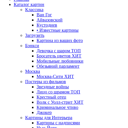
Каталог картин
Классика
Ван Гог
Айвазовский
Кустодиев
• Известные картины
Загрузить
Картина из ваших фото
Бэнкси
Девочка с шаром
ТОП
Бросатель цветов
ХИТ
Мобильные любовники
Обезьяний парламент
Москва
Москва-Сити
ХИТ
Постеры из фильмов
Звездные войны
Лицо со шрамом
ТОП
Крестный отец
Волк с Уолл-стрит
ХИТ
Криминальное чтиво
Джокер
Картины для Интерьера
Картины с надписями
Нью-Йорк