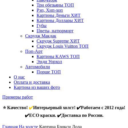
Три обезьяны
ТОП
Рэп, Хип-хоп
Картины Деньги
ХИТ
Картины Доллары
ХИТ
Губы
Цветы, натюрморт
Скрудж Макдак
Скрудж Supreme
ХИТ
Скрудж Louis Vuitton
ТОП
Поп-Арт
Картины KAWS
ТОП
Энди Уорхол
Автомобили
Порше
ТОП
О нас
Оплата и доставка
Картина из ваших фото
Примеры работ
⭐ Качество!
✔️
Интерьерный холст! ✔️Работаем с 2012 года!
✔️ECO краски. ✔️Доставка по России.
Главная
На холсте
Картина Бэнкси Лола