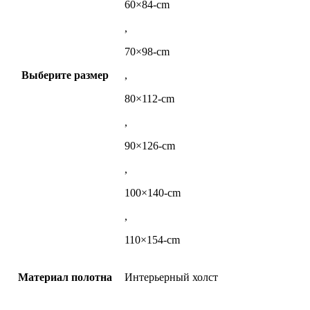
60×84-cm
,
70×98-cm
Выберите размер
,
80×112-cm
,
90×126-cm
,
100×140-cm
,
110×154-cm
Материал полотна
Интерьерный холст