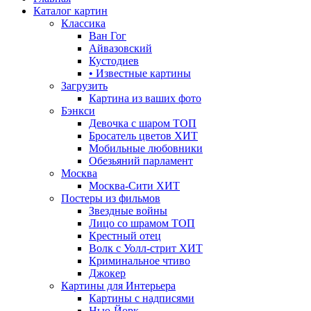
Каталог картин
Классика
Ван Гог
Айвазовский
Кустодиев
• Известные картины
Загрузить
Картина из ваших фото
Бэнкси
Девочка с шаром
ТОП
Бросатель цветов
ХИТ
Мобильные любовники
Обезьяний парламент
Москва
Москва-Сити
ХИТ
Постеры из фильмов
Звездные войны
Лицо со шрамом
ТОП
Крестный отец
Волк с Уолл-стрит
ХИТ
Криминальное чтиво
Джокер
Картины для Интерьера
Картины с надписями
Нью-Йорк