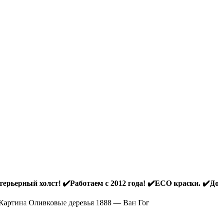
ерьерный холст! ✔️Работаем с 2012 года! ✔️ECO краски. ✔️До
Картина Оливковые деревья 1888 — Ван Гог