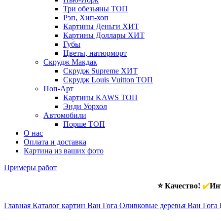
Три обезьяны
ТОП
Рэп, Хип-хоп
Картины Деньги
ХИТ
Картины Доллары
ХИТ
Губы
Цветы, натюрморт
Скрудж Макдак
Скрудж Supreme
ХИТ
Скрудж Louis Vuitton
ТОП
Поп-Арт
Картины KAWS
ТОП
Энди Уорхол
Автомобили
Порше
ТОП
О нас
Оплата и доставка
Картина из ваших фото
Примеры работ
⭐ Качество!
✔️
Инт
Главная
Каталог картин Ван Гога
Оливковые деревья Ван Гога