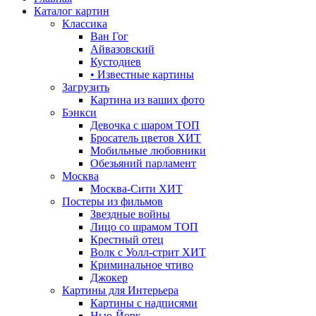
Каталог картин
Классика
Ван Гог
Айвазовский
Кустодиев
• Известные картины
Загрузить
Картина из ваших фото
Бэнкси
Девочка с шаром
ТОП
Бросатель цветов
ХИТ
Мобильные любовники
Обезьяний парламент
Москва
Москва-Сити
ХИТ
Постеры из фильмов
Звездные войны
Лицо со шрамом
ТОП
Крестный отец
Волк с Уолл-стрит
ХИТ
Криминальное чтиво
Джокер
Картины для Интерьера
Картины с надписями
Нью-Йорк