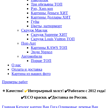
Три обезьяны
ТОП
Рэп, Хип-хоп
Картины Деньги
ХИТ
Картины Доллары
ХИТ
Губы
Цветы, натюрморт
Скрудж Макдак
Скрудж Supreme
ХИТ
Скрудж Louis Vuitton
ТОП
Поп-Арт
Картины KAWS
ТОП
Энди Уорхол
Автомобили
Порше
ТОП
О нас
Оплата и доставка
Картина из ваших фото
Примеры работ
⭐ Качество!
✔️
Интерьерный холст! ✔️Работаем с 2012 года!
✔️ECO краски. ✔️Доставка по России.
Главная
Каталог картин Ван Гога
Оливковые деревья Ван