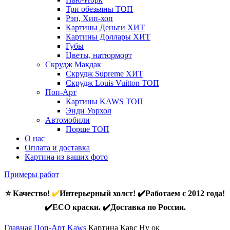
Три обезьяны
ТОП
Рэп, Хип-хоп
Картины Деньги
ХИТ
Картины Доллары
ХИТ
Губы
Цветы, натюрморт
Скрудж Макдак
Скрудж Supreme
ХИТ
Скрудж Louis Vuitton
ТОП
Поп-Арт
Картины KAWS
ТОП
Энди Уорхол
Автомобили
Порше
ТОП
О нас
Оплата и доставка
Картина из ваших фото
Примеры работ
⭐ Качество!
✔️
Интерьерный холст! ✔️Работаем с 2012 года!
✔️ECO краски. ✔️Доставка по России.
Главная
Поп-Арт
Kaws
Картина Кавс Ну ок