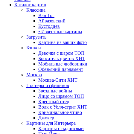
Каталог картин
Классика
Ван Гог
Айвазовский
Кустодиев
• Известные картины
Загрузить
Картина из ваших фото
Бэнкси
Девочка с шаром
ТОП
Бросатель цветов
ХИТ
Мобильные любовники
Обезьяний парламент
Москва
Москва-Сити
ХИТ
Постеры из фильмов
Звездные войны
Лицо со шрамом
ТОП
Крестный отец
Волк с Уолл-стрит
ХИТ
Криминальное чтиво
Джокер
Картины для Интерьера
Картины с надписями
Нью-Йорк