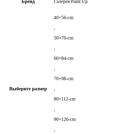
Бренд
Галерея Paint Up
40×56-cm
,
50×70-cm
,
60×84-cm
,
70×98-cm
Выберите размер
,
80×112-cm
,
90×126-cm
,