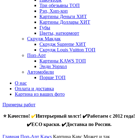
Три обезьяны
ТОП
Рэп, Хип-хоп
Картины Деньги
ХИТ
Картины Доллары
ХИТ
Губы
Цветы, натюрморт
Скрудж Макдак
Скрудж Supreme
ХИТ
Скрудж Louis Vuitton
ТОП
Поп-Арт
Картины KAWS
ТОП
Энди Уорхол
Автомобили
Порше
ТОП
О нас
Оплата и доставка
Картина из ваших фото
Примеры работ
⭐ Качество!
✔️
Интерьерный холст! ✔️Работаем с 2012 года!
✔️ECO краски. ✔️Доставка по России.
Главная
Поп-Арт
Kaws
Картина Кавс Может и так