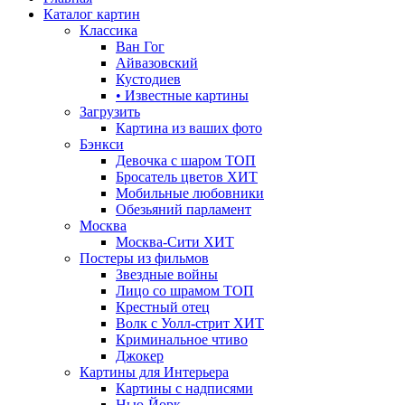
Каталог картин
Классика
Ван Гог
Айвазовский
Кустодиев
• Известные картины
Загрузить
Картина из ваших фото
Бэнкси
Девочка с шаром
ТОП
Бросатель цветов
ХИТ
Мобильные любовники
Обезьяний парламент
Москва
Москва-Сити
ХИТ
Постеры из фильмов
Звездные войны
Лицо со шрамом
ТОП
Крестный отец
Волк с Уолл-стрит
ХИТ
Криминальное чтиво
Джокер
Картины для Интерьера
Картины с надписями
Нью-Йорк