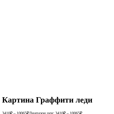
Картина Граффити леди
3410
₽
–
10065
₽
Диапазон цен: 3410₽ – 10065₽