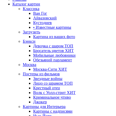
Каталог картин
Классика
Ван Гог
Айвазовский
Кустодиев
• Известные картины
Загрузить
Картина из ваших фото
Бэнкси
Девочка с шаром
ТОП
Бросатель цветов
ХИТ
Мобильные любовники
Обезьяний парламент
Москва
Москва-Сити
ХИТ
Постеры из фильмов
Звездные войны
Лицо со шрамом
ТОП
Крестный отец
Волк с Уолл-стрит
ХИТ
Криминальное чтиво
Джокер
Картины для Интерьера
Картины с надписями
Нью-Йорк