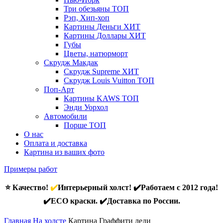
Три обезьяны
ТОП
Рэп, Хип-хоп
Картины Деньги
ХИТ
Картины Доллары
ХИТ
Губы
Цветы, натюрморт
Скрудж Макдак
Скрудж Supreme
ХИТ
Скрудж Louis Vuitton
ТОП
Поп-Арт
Картины KAWS
ТОП
Энди Уорхол
Автомобили
Порше
ТОП
О нас
Оплата и доставка
Картина из ваших фото
Примеры работ
⭐ Качество!
✔️
Интерьерный холст! ✔️Работаем с 2012 года!
✔️ECO краски. ✔️Доставка по России.
Главная
На холсте
Картина Граффити леди