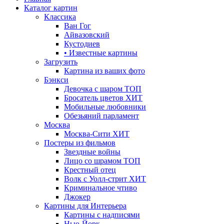
Каталог картин
Классика
Ван Гог
Айвазовский
Кустодиев
• Известные картины
Загрузить
Картина из ваших фото
Бэнкси
Девочка с шаром
ТОП
Бросатель цветов
ХИТ
Мобильные любовники
Обезьяний парламент
Москва
Москва-Сити
ХИТ
Постеры из фильмов
Звездные войны
Лицо со шрамом
ТОП
Крестный отец
Волк с Уолл-стрит
ХИТ
Криминальное чтиво
Джокер
Картины для Интерьера
Картины с надписями
Нью-Йорк