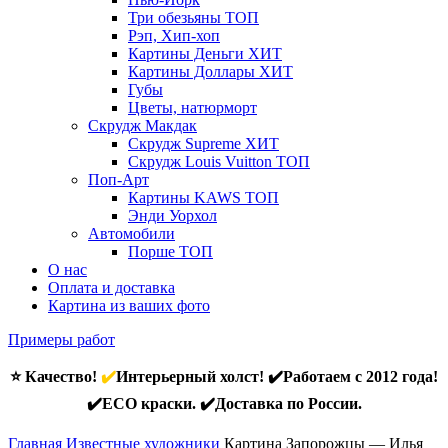
Три обезьяны
ТОП
Рэп, Хип-хоп
Картины Деньги
ХИТ
Картины Доллары
ХИТ
Губы
Цветы, натюрморт
Скрудж Макдак
Скрудж Supreme
ХИТ
Скрудж Louis Vuitton
ТОП
Поп-Арт
Картины KAWS
ТОП
Энди Уорхол
Автомобили
Порше
ТОП
О нас
Оплата и доставка
Картина из ваших фото
Примеры работ
⭐ Качество!
✔️
Интерьерный холст! ✔️Работаем с 2012 года!
✔️ECO краски. ✔️Доставка по России.
Главная
Известные художники
Картина Запорожцы — Илья