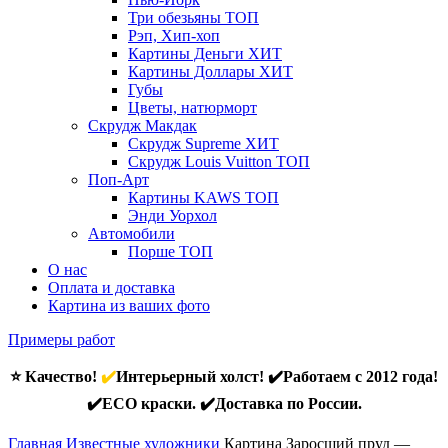
Три обезьяны
ТОП
Рэп, Хип-хоп
Картины Деньги
ХИТ
Картины Доллары
ХИТ
Губы
Цветы, натюрморт
Скрудж Макдак
Скрудж Supreme
ХИТ
Скрудж Louis Vuitton
ТОП
Поп-Арт
Картины KAWS
ТОП
Энди Уорхол
Автомобили
Порше
ТОП
О нас
Оплата и доставка
Картина из ваших фото
Примеры работ
⭐ Качество!
✔️
Интерьерный холст! ✔️Работаем с 2012 года!
✔️ECO краски. ✔️Доставка по России.
Главная
Известные художники
Картина Заросший пруд —