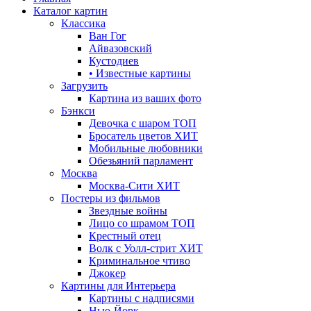
Каталог картин
Классика
Ван Гог
Айвазовский
Кустодиев
• Известные картины
Загрузить
Картина из ваших фото
Бэнкси
Девочка с шаром
ТОП
Бросатель цветов
ХИТ
Мобильные любовники
Обезьяний парламент
Москва
Москва-Сити
ХИТ
Постеры из фильмов
Звездные войны
Лицо со шрамом
ТОП
Крестный отец
Волк с Уолл-стрит
ХИТ
Криминальное чтиво
Джокер
Картины для Интерьера
Картины с надписями
Нью-Йорк