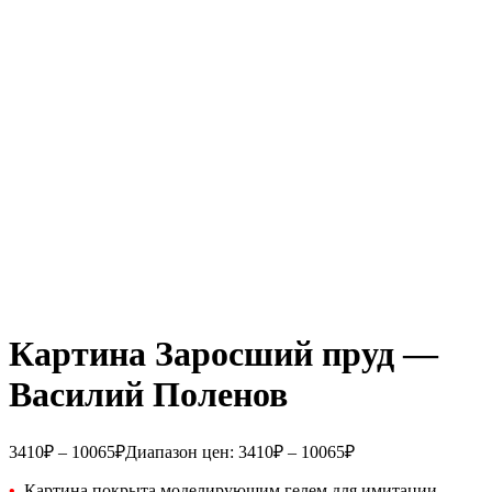
Картина Заросший пруд —
Василий Поленов
3410
₽
–
10065
₽
Диапазон цен: 3410₽ – 10065₽
•
Картина покрыта моделирующим гелем для имитации