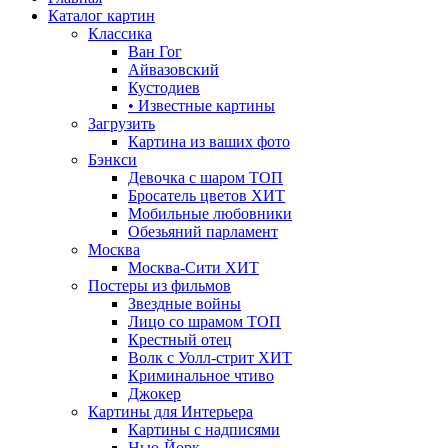
Каталог картин
Классика
Ван Гог
Айвазовский
Кустодиев
• Известные картины
Загрузить
Картина из ваших фото
Бэнкси
Девочка с шаром
ТОП
Бросатель цветов
ХИТ
Мобильные любовники
Обезьяний парламент
Москва
Москва-Сити
ХИТ
Постеры из фильмов
Звездные войны
Лицо со шрамом
ТОП
Крестный отец
Волк с Уолл-стрит
ХИТ
Криминальное чтиво
Джокер
Картины для Интерьера
Картины с надписями
Нью-Йорк