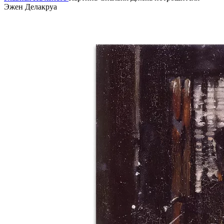
Эжен Делакруа