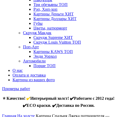
Три обезьяны
ТОП
Рэп, Хип-хоп
Картины Деньги
ХИТ
Картины Доллары
ХИТ
Губы
Цветы, натюрморт
Скрудж Макдак
Скрудж Supreme
ХИТ
Скрудж Louis Vuitton
ТОП
Поп-Арт
Картины KAWS
ТОП
Энди Уорхол
Автомобили
Порше
ТОП
О нас
Оплата и доставка
Картина из ваших фото
Примеры работ
⭐ Качество!
✔️
Интерьерный холст! ✔️Работаем с 2012 года!
✔️ECO краски. ✔️Доставка по России.
Главная
На холсте
Картина Спальня Джека потрошителя —