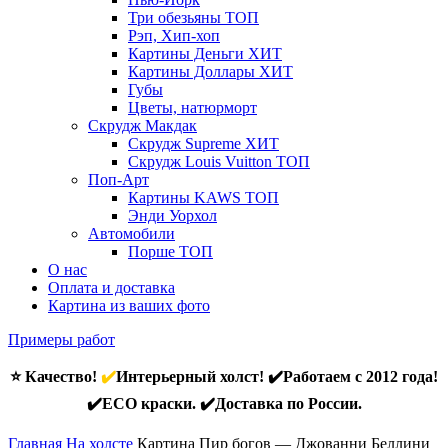
Три обезьяны
ТОП
Рэп, Хип-хоп
Картины Деньги
ХИТ
Картины Доллары
ХИТ
Губы
Цветы, натюрморт
Скрудж Макдак
Скрудж Supreme
ХИТ
Скрудж Louis Vuitton
ТОП
Поп-Арт
Картины KAWS
ТОП
Энди Уорхол
Автомобили
Порше
ТОП
О нас
Оплата и доставка
Картина из ваших фото
Примеры работ
⭐ Качество!
✔️
Интерьерный холст! ✔️Работаем с 2012 года!
✔️ECO краски. ✔️Доставка по России.
Главная
На холсте
Картина Пир богов — Джованни Беллини