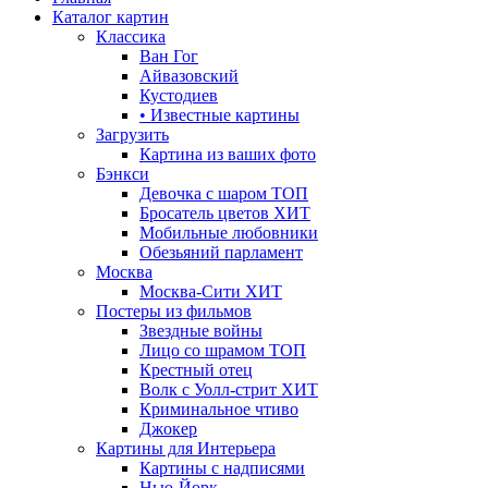
Каталог картин
Классика
Ван Гог
Айвазовский
Кустодиев
• Известные картины
Загрузить
Картина из ваших фото
Бэнкси
Девочка с шаром
ТОП
Бросатель цветов
ХИТ
Мобильные любовники
Обезьяний парламент
Москва
Москва-Сити
ХИТ
Постеры из фильмов
Звездные войны
Лицо со шрамом
ТОП
Крестный отец
Волк с Уолл-стрит
ХИТ
Криминальное чтиво
Джокер
Картины для Интерьера
Картины с надписями
Нью-Йорк