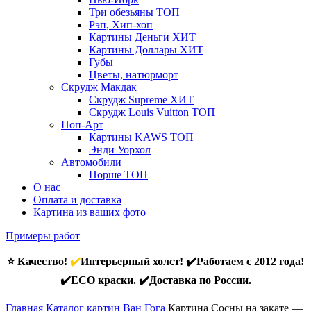
Три обезьяны
ТОП
Рэп, Хип-хоп
Картины Деньги
ХИТ
Картины Доллары
ХИТ
Губы
Цветы, натюрморт
Скрудж Макдак
Скрудж Supreme
ХИТ
Скрудж Louis Vuitton
ТОП
Поп-Арт
Картины KAWS
ТОП
Энди Уорхол
Автомобили
Порше
ТОП
О нас
Оплата и доставка
Картина из ваших фото
Примеры работ
⭐ Качество!
✔️
Интерьерный холст! ✔️Работаем с 2012 года!
✔️ECO краски. ✔️Доставка по России.
Главная
Каталог картин Ван Гога
Картина Сосны на закате —