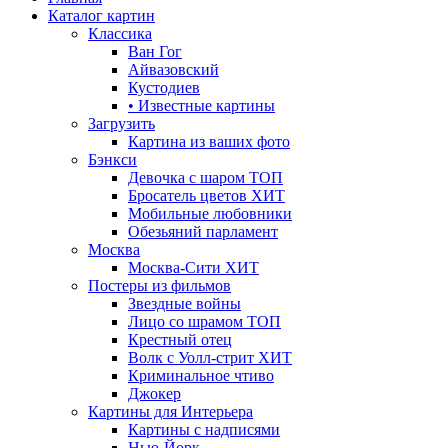
Каталог картин
Классика
Ван Гог
Айвазовский
Кустодиев
• Известные картины
Загрузить
Картина из ваших фото
Бэнкси
Девочка с шаром
ТОП
Бросатель цветов
ХИТ
Мобильные любовники
Обезьяний парламент
Москва
Москва-Сити
ХИТ
Постеры из фильмов
Звездные войны
Лицо со шрамом
ТОП
Крестный отец
Волк с Уолл-стрит
ХИТ
Криминальное чтиво
Джокер
Картины для Интерьера
Картины с надписями
Нью-Йорк