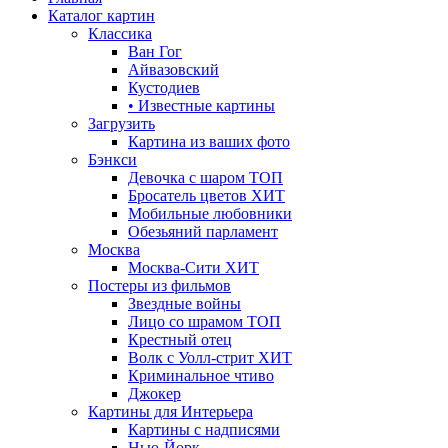
Каталог картин
Классика
Ван Гог
Айвазовский
Кустодиев
• Известные картины
Загрузить
Картина из ваших фото
Бэнкси
Девочка с шаром
ТОП
Бросатель цветов
ХИТ
Мобильные любовники
Обезьяний парламент
Москва
Москва-Сити
ХИТ
Постеры из фильмов
Звездные войны
Лицо со шрамом
ТОП
Крестный отец
Волк с Уолл-стрит
ХИТ
Криминальное чтиво
Джокер
Картины для Интерьера
Картины с надписями
Нью-Йорк