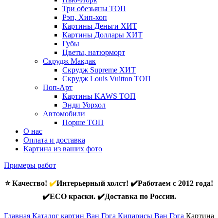
Три обезьяны
ТОП
Рэп, Хип-хоп
Картины Деньги
ХИТ
Картины Доллары
ХИТ
Губы
Цветы, натюрморт
Скрудж Макдак
Скрудж Supreme
ХИТ
Скрудж Louis Vuitton
ТОП
Поп-Арт
Картины KAWS
ТОП
Энди Уорхол
Автомобили
Порше
ТОП
О нас
Оплата и доставка
Картина из ваших фото
Примеры работ
⭐ Качество!
✔️
Интерьерный холст! ✔️Работаем с 2012 года!
✔️ECO краски. ✔️Доставка по России.
Главная
Каталог картин Ван Гога
Кипарисы Ван Гога
Картина