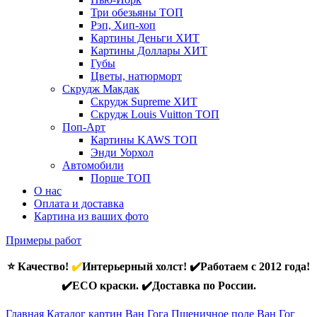
Три обезьяны
ТОП
Рэп, Хип-хоп
Картины Деньги
ХИТ
Картины Доллары
ХИТ
Губы
Цветы, натюрморт
Скрудж Макдак
Скрудж Supreme
ХИТ
Скрудж Louis Vuitton
ТОП
Поп-Арт
Картины KAWS
ТОП
Энди Уорхол
Автомобили
Порше
ТОП
О нас
Оплата и доставка
Картина из ваших фото
Примеры работ
⭐ Качество!
✔️
Интерьерный холст! ✔️Работаем с 2012 года!
✔️ECO краски. ✔️Доставка по России.
Главная
Каталог картин Ван Гога
Пшеничное поле Ван Гог