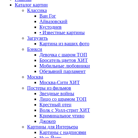
Каталог картин
Классика
Ван Гог
Айвазовский
Кустодиев
• Известные картины
Загрузить
Картина из ваших фото
Бэнкси
Девочка с шаром
ТОП
Бросатель цветов
ХИТ
Мобильные любовники
Обезьяний парламент
Москва
Москва-Сити
ХИТ
Постеры из фильмов
Звездные войны
Лицо со шрамом
ТОП
Крестный отец
Волк с Уолл-стрит
ХИТ
Криминальное чтиво
Джокер
Картины для Интерьера
Картины с надписями
Нью-Йорк