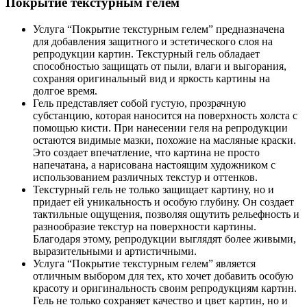
Покрытие текстурным гелем
Услуга “Покрытие текстурным гелем” предназначена
для добавления защитного и эстетического слоя на
репродукции картин. Текстурный гель обладает
способностью защищать от пыли, влаги и выгорания,
сохраняя оригинальный вид и яркость картины на
долгое время.
Гель представляет собой густую, прозрачную
субстанцию, которая наносится на поверхность холста с
помощью кисти. При нанесении геля на репродукции
остаются видимые мазки, похожие на масляные краски.
Это создает впечатление, что картина не просто
напечатана, а нарисована настоящим художником с
использованием различных текстур и оттенков.
Текстурный гель не только защищает картину, но и
придает ей уникальность и особую глубину. Он создает
тактильные ощущения, позволяя ощутить рельефность и
разнообразие текстур на поверхности картины.
Благодаря этому, репродукции выглядят более живыми,
выразительными и артистичными.
Услуга “Покрытие текстурным гелем” является
отличным выбором для тех, кто хочет добавить особую
красоту и оригинальность своим репродукциям картин.
Гель не только сохраняет качество и цвет картин, но и