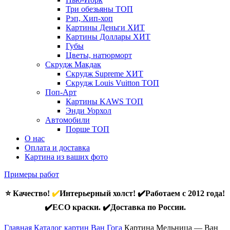
Три обезьяны
ТОП
Рэп, Хип-хоп
Картины Деньги
ХИТ
Картины Доллары
ХИТ
Губы
Цветы, натюрморт
Скрудж Макдак
Скрудж Supreme
ХИТ
Скрудж Louis Vuitton
ТОП
Поп-Арт
Картины KAWS
ТОП
Энди Уорхол
Автомобили
Порше
ТОП
О нас
Оплата и доставка
Картина из ваших фото
Примеры работ
⭐ Качество!
✔️
Интерьерный холст! ✔️Работаем с 2012 года!
✔️ECO краски. ✔️Доставка по России.
Главная
Каталог картин Ван Гога
Картина Мельница — Ван