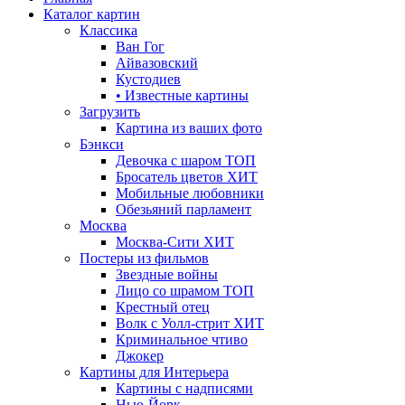
Каталог картин
Классика
Ван Гог
Айвазовский
Кустодиев
• Известные картины
Загрузить
Картина из ваших фото
Бэнкси
Девочка с шаром
ТОП
Бросатель цветов
ХИТ
Мобильные любовники
Обезьяний парламент
Москва
Москва-Сити
ХИТ
Постеры из фильмов
Звездные войны
Лицо со шрамом
ТОП
Крестный отец
Волк с Уолл-стрит
ХИТ
Криминальное чтиво
Джокер
Картины для Интерьера
Картины с надписями
Нью-Йорк