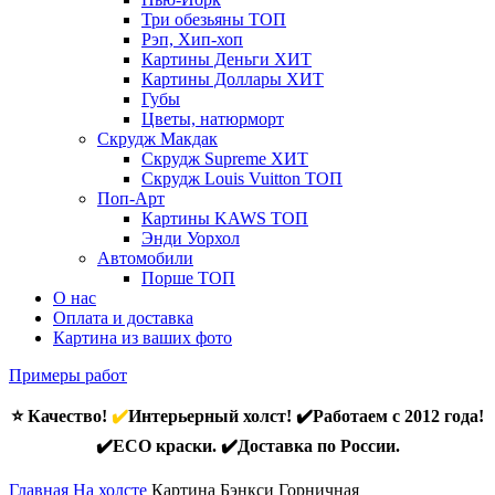
Три обезьяны
ТОП
Рэп, Хип-хоп
Картины Деньги
ХИТ
Картины Доллары
ХИТ
Губы
Цветы, натюрморт
Скрудж Макдак
Скрудж Supreme
ХИТ
Скрудж Louis Vuitton
ТОП
Поп-Арт
Картины KAWS
ТОП
Энди Уорхол
Автомобили
Порше
ТОП
О нас
Оплата и доставка
Картина из ваших фото
Примеры работ
⭐ Качество!
✔️
Интерьерный холст! ✔️Работаем с 2012 года!
✔️ECO краски. ✔️Доставка по России.
Главная
На холсте
Картина Бэнкси Горничная