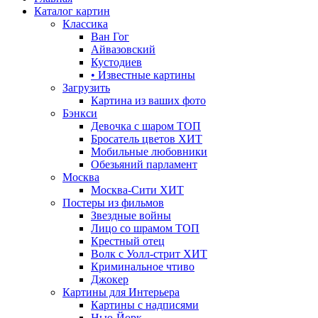
Каталог картин
Классика
Ван Гог
Айвазовский
Кустодиев
• Известные картины
Загрузить
Картина из ваших фото
Бэнкси
Девочка с шаром
ТОП
Бросатель цветов
ХИТ
Мобильные любовники
Обезьяний парламент
Москва
Москва-Сити
ХИТ
Постеры из фильмов
Звездные войны
Лицо со шрамом
ТОП
Крестный отец
Волк с Уолл-стрит
ХИТ
Криминальное чтиво
Джокер
Картины для Интерьера
Картины с надписями
Нью-Йорк