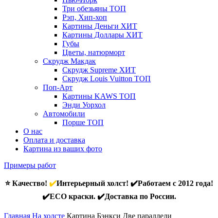
Три обезьяны
ТОП
Рэп, Хип-хоп
Картины Деньги
ХИТ
Картины Доллары
ХИТ
Губы
Цветы, натюрморт
Скрудж Макдак
Скрудж Supreme
ХИТ
Скрудж Louis Vuitton
ТОП
Поп-Арт
Картины KAWS
ТОП
Энди Уорхол
Автомобили
Порше
ТОП
О нас
Оплата и доставка
Картина из ваших фото
Примеры работ
⭐ Качество!
✔️
Интерьерный холст! ✔️Работаем с 2012 года!
✔️ECO краски. ✔️Доставка по России.
Главная
На холсте
Картина Бэнкси Две параллели