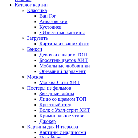
Каталог картин
Классика
Ван Гог
Айвазовский
Кустодиев
• Известные картины
Загрузить
Картина из ваших фото
Бэнкси
Девочка с шаром
ТОП
Бросатель цветов
ХИТ
Мобильные любовники
Обезьяний парламент
Москва
Москва-Сити
ХИТ
Постеры из фильмов
Звездные войны
Лицо со шрамом
ТОП
Крестный отец
Волк с Уолл-стрит
ХИТ
Криминальное чтиво
Джокер
Картины для Интерьера
Картины с надписями
Нью-Йорк