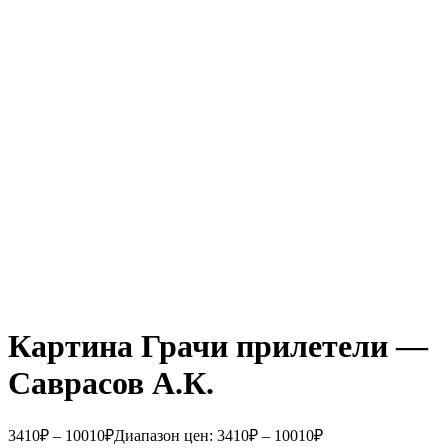
Картина Грачи прилетели —
Саврасов А.К.
3410
₽
–
10010
₽
Диапазон цен: 3410₽ – 10010₽