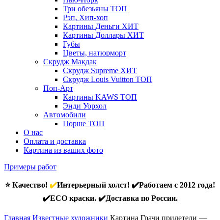
Три обезьяны
ТОП
Рэп, Хип-хоп
Картины Деньги
ХИТ
Картины Доллары
ХИТ
Губы
Цветы, натюрморт
Скрудж Макдак
Скрудж Supreme
ХИТ
Скрудж Louis Vuitton
ТОП
Поп-Арт
Картины KAWS
ТОП
Энди Уорхол
Автомобили
Порше
ТОП
О нас
Оплата и доставка
Картина из ваших фото
Примеры работ
⭐ Качество!
✔️
Интерьерный холст! ✔️Работаем с 2012 года!
✔️ECO краски. ✔️Доставка по России.
Главная
Известные художники
Картина Грачи прилетели —