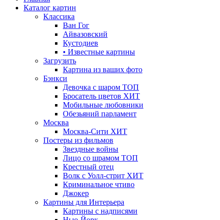
Каталог картин
Классика
Ван Гог
Айвазовский
Кустодиев
• Известные картины
Загрузить
Картина из ваших фото
Бэнкси
Девочка с шаром
ТОП
Бросатель цветов
ХИТ
Мобильные любовники
Обезьяний парламент
Москва
Москва-Сити
ХИТ
Постеры из фильмов
Звездные войны
Лицо со шрамом
ТОП
Крестный отец
Волк с Уолл-стрит
ХИТ
Криминальное чтиво
Джокер
Картины для Интерьера
Картины с надписями
Нью-Йорк