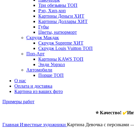
Три обезьяны
ТОП
Рэп, Хип-хоп
Картины Деньги
ХИТ
Картины Доллары
ХИТ
Губы
Цветы, натюрморт
Скрудж Макдак
Скрудж Supreme
ХИТ
Скрудж Louis Vuitton
ТОП
Поп-Арт
Картины KAWS
ТОП
Энди Уорхол
Автомобили
Порше
ТОП
О нас
Оплата и доставка
Картина из ваших фото
Примеры работ
⭐ Качество!
✔️
Инт
Главная
Известные художники
Картина Девочка с персиками 