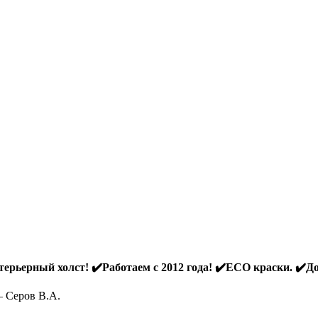
ерьерный холст! ✔️Работаем с 2012 года! ✔️ECO краски. ✔️До
— Серов В.А.