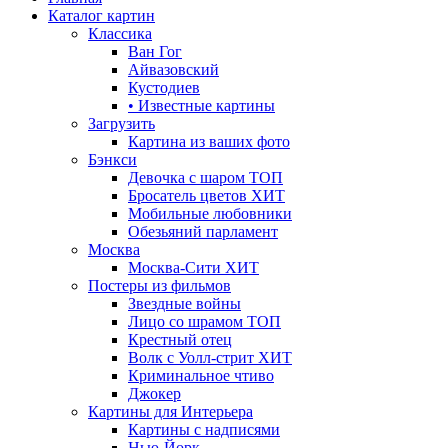
Каталог картин
Классика
Ван Гог
Айвазовский
Кустодиев
• Известные картины
Загрузить
Картина из ваших фото
Бэнкси
Девочка с шаром
ТОП
Бросатель цветов
ХИТ
Мобильные любовники
Обезьяний парламент
Москва
Москва-Сити
ХИТ
Постеры из фильмов
Звездные войны
Лицо со шрамом
ТОП
Крестный отец
Волк с Уолл-стрит
ХИТ
Криминальное чтиво
Джокер
Картины для Интерьера
Картины с надписями
Нью-Йорк