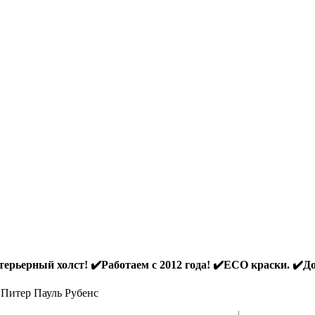
ерьерный холст! ✔️Работаем с 2012 года! ✔️ECO краски. ✔️До
Питер Пауль Рубенс