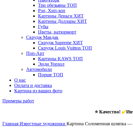
Три обезьяны
ТОП
Рэп, Хип-хоп
Картины Деньги
ХИТ
Картины Доллары
ХИТ
Губы
Цветы, натюрморт
Скрудж Макдак
Скрудж Supreme
ХИТ
Скрудж Louis Vuitton
ТОП
Поп-Арт
Картины KAWS
ТОП
Энди Уорхол
Автомобили
Порше
ТОП
О нас
Оплата и доставка
Картина из ваших фото
Примеры работ
⭐ Качество!
✔️
Инт
Главная
Известные художники
Картина Cоломенная шляпка — 