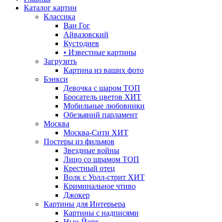
Каталог картин
Классика
Ван Гог
Айвазовский
Кустодиев
• Известные картины
Загрузить
Картина из ваших фото
Бэнкси
Девочка с шаром
ТОП
Бросатель цветов
ХИТ
Мобильные любовники
Обезьяний парламент
Москва
Москва-Сити
ХИТ
Постеры из фильмов
Звездные войны
Лицо со шрамом
ТОП
Крестный отец
Волк с Уолл-стрит
ХИТ
Криминальное чтиво
Джокер
Картины для Интерьера
Картины с надписями
Нью-Йорк