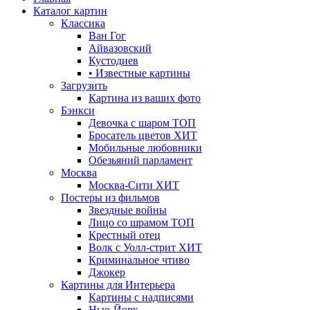
Каталог картин
Классика
Ван Гог
Айвазовский
Кустодиев
• Известные картины
Загрузить
Картина из ваших фото
Бэнкси
Девочка с шаром
ТОП
Бросатель цветов
ХИТ
Мобильные любовники
Обезьяний парламент
Москва
Москва-Сити
ХИТ
Постеры из фильмов
Звездные войны
Лицо со шрамом
ТОП
Крестный отец
Волк с Уолл-стрит
ХИТ
Криминальное чтиво
Джокер
Картины для Интерьера
Картины с надписями
Нью-Йорк