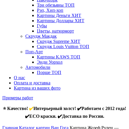
Три обезьяны
ТОП
Рэп, Хип-хоп
Картины Деньги
ХИТ
Картины Доллары
ХИТ
Губы
Цветы, натюрморт
Скрудж Макдак
Скрудж Supreme
ХИТ
Скрудж Louis Vuitton
ТОП
Поп-Арт
Картины KAWS
ТОП
Энди Уорхол
Автомобили
Порше
ТОП
О нас
Оплата и доставка
Картина из ваших фото
Примеры работ
⭐ Качество!
✔️
Интерьерный холст! ✔️Работаем с 2012 года!
✔️ECO краски. ✔️Доставка по России.
Главная
Каталог картин Ван Гога
Картина Жозеф Рулен —