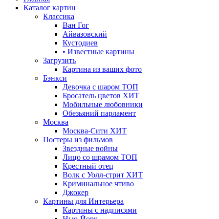
Каталог картин
Классика
Ван Гог
Айвазовский
Кустодиев
• Известные картины
Загрузить
Картина из ваших фото
Бэнкси
Девочка с шаром
ТОП
Бросатель цветов
ХИТ
Мобильные любовники
Обезьяний парламент
Москва
Москва-Сити
ХИТ
Постеры из фильмов
Звездные войны
Лицо со шрамом
ТОП
Крестный отец
Волк с Уолл-стрит
ХИТ
Криминальное чтиво
Джокер
Картины для Интерьера
Картины с надписями
Нью-Йорк