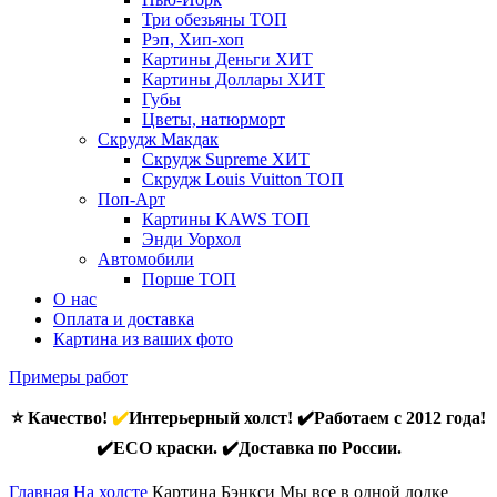
Три обезьяны
ТОП
Рэп, Хип-хоп
Картины Деньги
ХИТ
Картины Доллары
ХИТ
Губы
Цветы, натюрморт
Скрудж Макдак
Скрудж Supreme
ХИТ
Скрудж Louis Vuitton
ТОП
Поп-Арт
Картины KAWS
ТОП
Энди Уорхол
Автомобили
Порше
ТОП
О нас
Оплата и доставка
Картина из ваших фото
Примеры работ
⭐ Качество!
✔️
Интерьерный холст! ✔️Работаем с 2012 года!
✔️ECO краски. ✔️Доставка по России.
Главная
На холсте
Картина Бэнкси Мы все в одной лодке