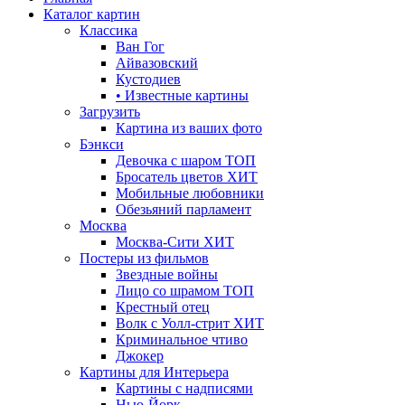
Каталог картин
Классика
Ван Гог
Айвазовский
Кустодиев
• Известные картины
Загрузить
Картина из ваших фото
Бэнкси
Девочка с шаром
ТОП
Бросатель цветов
ХИТ
Мобильные любовники
Обезьяний парламент
Москва
Москва-Сити
ХИТ
Постеры из фильмов
Звездные войны
Лицо со шрамом
ТОП
Крестный отец
Волк с Уолл-стрит
ХИТ
Криминальное чтиво
Джокер
Картины для Интерьера
Картины с надписями
Нью-Йорк