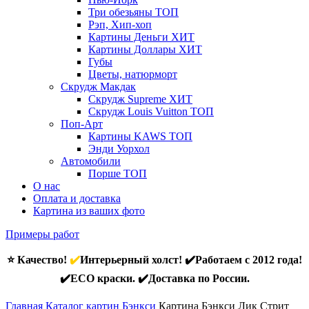
Три обезьяны
ТОП
Рэп, Хип-хоп
Картины Деньги
ХИТ
Картины Доллары
ХИТ
Губы
Цветы, натюрморт
Скрудж Макдак
Скрудж Supreme
ХИТ
Скрудж Louis Vuitton
ТОП
Поп-Арт
Картины KAWS
ТОП
Энди Уорхол
Автомобили
Порше
ТОП
О нас
Оплата и доставка
Картина из ваших фото
Примеры работ
⭐ Качество!
✔️
Интерьерный холст! ✔️Работаем с 2012 года!
✔️ECO краски. ✔️Доставка по России.
Главная
Каталог картин Бэнкси
Картина Бэнкси Лик Стрит