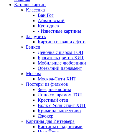
Каталог картин
Классика
Ван Гог
Айвазовский
Кустодиев
• Известные картины
Загрузить
Картина из ваших фото
Бэнкси
Девочка с шаром
ТОП
Бросатель цветов
ХИТ
Мобильные любовники
Обезьяний парламент
Москва
Москва-Сити
ХИТ
Постеры из фильмов
Звездные войны
Лицо со шрамом
ТОП
Крестный отец
Волк с Уолл-стрит
ХИТ
Криминальное чтиво
Джокер
Картины для Интерьера
Картины с надписями
Нью-Йорк