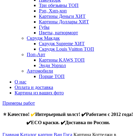
Три обезьяны
ТОП
Рэп, Хип-хоп
Картины Деньги
ХИТ
Картины Доллары
ХИТ
Губы
Цветы, натюрморт
Скрудж Макдак
Скрудж Supreme
ХИТ
Скрудж Louis Vuitton
ТОП
Поп-Арт
Картины KAWS
ТОП
Энди Уорхол
Автомобили
Порше
ТОП
О нас
Оплата и доставка
Картина из ваших фото
Примеры работ
⭐ Качество!
✔️
Интерьерный холст! ✔️Работаем с 2012 года!
✔️ECO краски. ✔️Доставка по России.
Главная
Каталог картин Ван Гога
Картина Коттеджи в