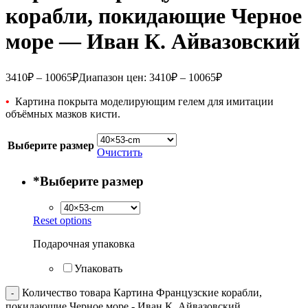
корабли, покидающие Черное
море — Иван К. Айвазовский
3410
₽
–
10065
₽
Диапазон цен: 3410₽ – 10065₽
•
Картина покрыта моделирующим гелем для имитации
объёмных мазков кисти.
Выберите размер
Очистить
*
Выберите размер
Reset options
Подарочная упаковка
Упаковать
Количество товара Картина Французские корабли,
покидающие Черное море - Иван К. Айвазовский