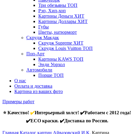
Три обезьяны
ТОП
Рэп, Хип-хоп
Картины Деньги
ХИТ
Картины Доллары
ХИТ
Губы
Цветы, натюрморт
Скрудж Макдак
Скрудж Supreme
ХИТ
Скрудж Louis Vuitton
ТОП
Поп-Арт
Картины KAWS
ТОП
Энди Уорхол
Автомобили
Порше
ТОП
О нас
Оплата и доставка
Картина из ваших фото
Примеры работ
⭐ Качество!
✔️
Интерьерный холст! ✔️Работаем с 2012 года!
✔️ECO краски. ✔️Доставка по России.
Главная
Каталог картин Айвазовский И.К.
Картина