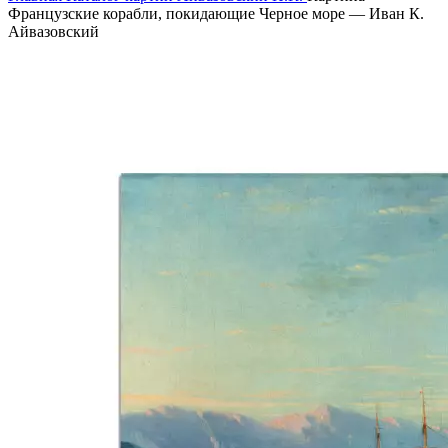
Французские корабли, покидающие Черное море — Иван К.
Айвазовский