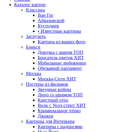
Каталог картин
Классика
Ван Гог
Айвазовский
Кустодиев
• Известные картины
Загрузить
Картина из ваших фото
Бэнкси
Девочка с шаром
ТОП
Бросатель цветов
ХИТ
Мобильные любовники
Обезьяний парламент
Москва
Москва-Сити
ХИТ
Постеры из фильмов
Звездные войны
Лицо со шрамом
ТОП
Крестный отец
Волк с Уолл-стрит
ХИТ
Криминальное чтиво
Джокер
Картины для Интерьера
Картины с надписями
Нью-Йорк