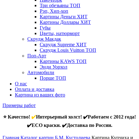
Три обезьяны
ТОП
Рэп, Хип-хоп
Картины Деньги
ХИТ
Картины Доллары
ХИТ
Губы
Цветы, натюрморт
Скрудж Макдак
Скрудж Supreme
ХИТ
Скрудж Louis Vuitton
ТОП
Поп-Арт
Картины KAWS
ТОП
Энди Уорхол
Автомобили
Порше
ТОП
О нас
Оплата и доставка
Картина из ваших фото
Примеры работ
⭐ Качество!
✔️
Интерьерный холст! ✔️Работаем с 2012 года!
✔️ECO краски. ✔️Доставка по России.
Главная
Каталог картин Б.М. Кустодиева
Картина Купчиха и