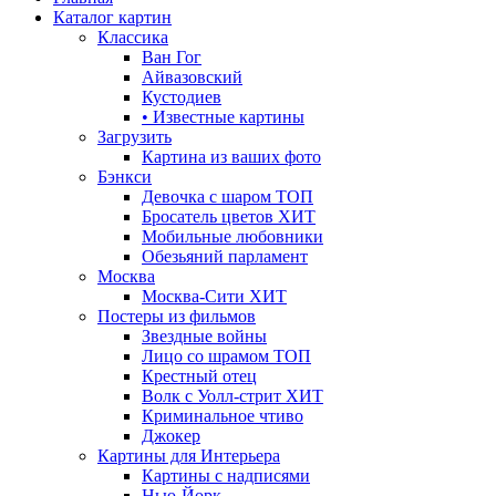
Каталог картин
Классика
Ван Гог
Айвазовский
Кустодиев
• Известные картины
Загрузить
Картина из ваших фото
Бэнкси
Девочка с шаром
ТОП
Бросатель цветов
ХИТ
Мобильные любовники
Обезьяний парламент
Москва
Москва-Сити
ХИТ
Постеры из фильмов
Звездные войны
Лицо со шрамом
ТОП
Крестный отец
Волк с Уолл-стрит
ХИТ
Криминальное чтиво
Джокер
Картины для Интерьера
Картины с надписями
Нью-Йорк