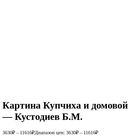
Картина Купчиха и домовой
— Кустодиев Б.М.
3630
₽
–
11616
₽
Диапазон цен: 3630₽ – 11616₽