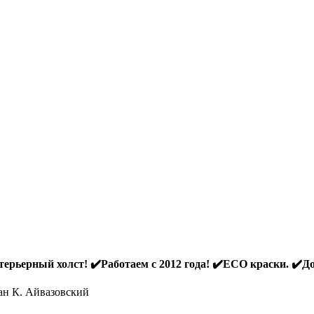
ерьерный холст! ✔️Работаем с 2012 года! ✔️ECO краски. ✔️До
ан К. Айвазовский