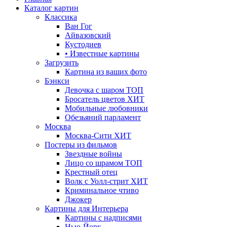
Каталог картин
Классика
Ван Гог
Айвазовский
Кустодиев
• Известные картины
Загрузить
Картина из ваших фото
Бэнкси
Девочка с шаром
ТОП
Бросатель цветов
ХИТ
Мобильные любовники
Обезьяний парламент
Москва
Москва-Сити
ХИТ
Постеры из фильмов
Звездные войны
Лицо со шрамом
ТОП
Крестный отец
Волк с Уолл-стрит
ХИТ
Криминальное чтиво
Джокер
Картины для Интерьера
Картины с надписями
Нью-Йорк