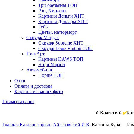
Три обезьяны
ТОП
Рэп, Хип-хоп
Картины Деньги
ХИТ
Картины Доллары
ХИТ
Губы
Цветы, натюрморт
Скрудж Макдак
Скрудж Supreme
ХИТ
Скрудж Louis Vuitton
ТОП
Поп-Арт
Картины KAWS
ТОП
Энди Уорхол
Автомобили
Порше
ТОП
О нас
Оплата и доставка
Картина из ваших фото
Примеры работ
⭐ Качество!
✔️
Инт
Главная
Каталог картин Айвазовский И.К.
Картина Буря — Ив