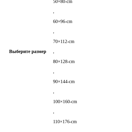
50×80-cm
,
60×96-cm
,
70×112-cm
Выберите размер
,
80×128-cm
,
90×144-cm
,
100×160-cm
,
110×176-cm