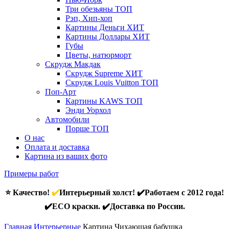
Три обезьяны
ТОП
Рэп, Хип-хоп
Картины Деньги
ХИТ
Картины Доллары
ХИТ
Губы
Цветы, натюрморт
Скрудж Макдак
Скрудж Supreme
ХИТ
Скрудж Louis Vuitton
ТОП
Поп-Арт
Картины KAWS
ТОП
Энди Уорхол
Автомобили
Порше
ТОП
О нас
Оплата и доставка
Картина из ваших фото
Примеры работ
⭐ Качество!
✔️
Интерьерный холст! ✔️Работаем с 2012 года!
✔️ECO краски. ✔️Доставка по России.
Главная
Интерьерные
Картина Чихающая бабушка