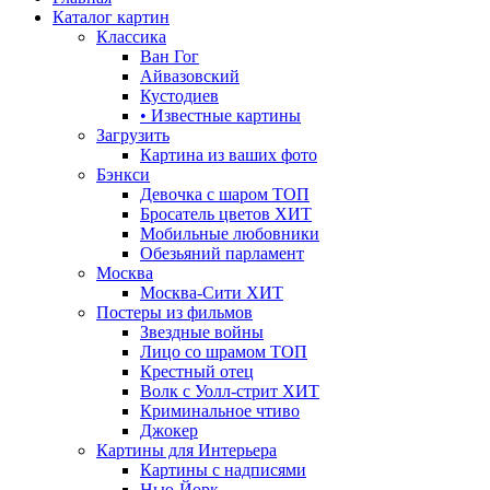
Каталог картин
Классика
Ван Гог
Айвазовский
Кустодиев
• Известные картины
Загрузить
Картина из ваших фото
Бэнкси
Девочка с шаром
ТОП
Бросатель цветов
ХИТ
Мобильные любовники
Обезьяний парламент
Москва
Москва-Сити
ХИТ
Постеры из фильмов
Звездные войны
Лицо со шрамом
ТОП
Крестный отец
Волк с Уолл-стрит
ХИТ
Криминальное чтиво
Джокер
Картины для Интерьера
Картины с надписями
Нью-Йорк