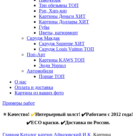
Три обезьяны
ТОП
Рэп, Хип-хоп
Картины Деньги
ХИТ
Картины Доллары
ХИТ
Губы
Цветы, натюрморт
Скрудж Макдак
Скрудж Supreme
ХИТ
Скрудж Louis Vuitton
ТОП
Поп-Арт
Картины KAWS
ТОП
Энди Уорхол
Автомобили
Порше
ТОП
О нас
Оплата и доставка
Картина из ваших фото
Примеры работ
⭐ Качество!
✔️
Интерьерный холст! ✔️Работаем с 2012 года!
✔️ECO краски. ✔️Доставка по России.
Главная
Каталог картин Айвазовский И.К.
Картина