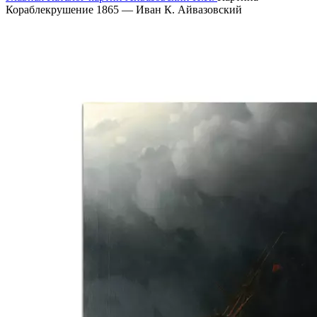
Кораблекрушение 1865 — Иван К. Айвазовский