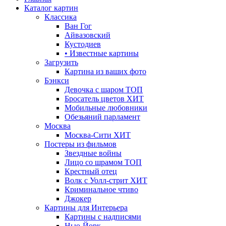
Каталог картин
Классика
Ван Гог
Айвазовский
Кустодиев
• Известные картины
Загрузить
Картина из ваших фото
Бэнкси
Девочка с шаром
ТОП
Бросатель цветов
ХИТ
Мобильные любовники
Обезьяний парламент
Москва
Москва-Сити
ХИТ
Постеры из фильмов
Звездные войны
Лицо со шрамом
ТОП
Крестный отец
Волк с Уолл-стрит
ХИТ
Криминальное чтиво
Джокер
Картины для Интерьера
Картины с надписями
Нью-Йорк