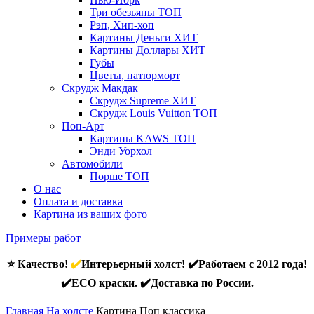
Три обезьяны
ТОП
Рэп, Хип-хоп
Картины Деньги
ХИТ
Картины Доллары
ХИТ
Губы
Цветы, натюрморт
Скрудж Макдак
Скрудж Supreme
ХИТ
Скрудж Louis Vuitton
ТОП
Поп-Арт
Картины KAWS
ТОП
Энди Уорхол
Автомобили
Порше
ТОП
О нас
Оплата и доставка
Картина из ваших фото
Примеры работ
⭐ Качество!
✔️
Интерьерный холст! ✔️Работаем с 2012 года!
✔️ECO краски. ✔️Доставка по России.
Главная
На холсте
Картина Поп классика