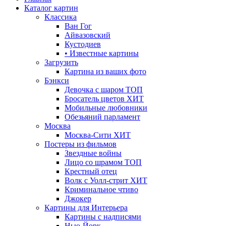
Каталог картин
Классика
Ван Гог
Айвазовский
Кустодиев
• Известные картины
Загрузить
Картина из ваших фото
Бэнкси
Девочка с шаром
ТОП
Бросатель цветов
ХИТ
Мобильные любовники
Обезьяний парламент
Москва
Москва-Сити
ХИТ
Постеры из фильмов
Звездные войны
Лицо со шрамом
ТОП
Крестный отец
Волк с Уолл-стрит
ХИТ
Криминальное чтиво
Джокер
Картины для Интерьера
Картины с надписями
Нью-Йорк