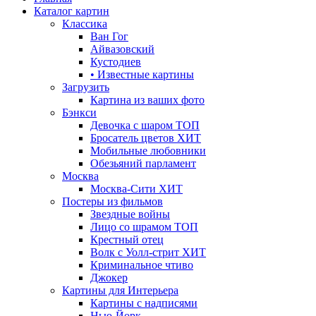
Каталог картин
Классика
Ван Гог
Айвазовский
Кустодиев
• Известные картины
Загрузить
Картина из ваших фото
Бэнкси
Девочка с шаром
ТОП
Бросатель цветов
ХИТ
Мобильные любовники
Обезьяний парламент
Москва
Москва-Сити
ХИТ
Постеры из фильмов
Звездные войны
Лицо со шрамом
ТОП
Крестный отец
Волк с Уолл-стрит
ХИТ
Криминальное чтиво
Джокер
Картины для Интерьера
Картины с надписями
Нью-Йорк