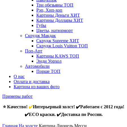
Три обезьяны
ТОП
Рэп, Хип-хоп
Картины Деньги
ХИТ
Картины Доллары
ХИТ
Губы
Цветы, натюрморт
Скрудж Макдак
Скрудж Supreme
ХИТ
Скрудж Louis Vuitton
ТОП
Поп-Арт
Картины KAWS
ТОП
Энди Уорхол
Автомобили
Порше
ТОП
О нас
Оплата и доставка
Картина из ваших фото
Примеры работ
⭐ Качество!
✔️
Интерьерный холст! ✔️Работаем с 2012 года!
✔️ECO краски. ✔️Доставка по России.
Главная
На холсте
Картина Лионель Месси