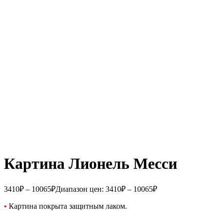
Картина Лионель Месси
3410
₽
–
10065
₽
Диапазон цен: 3410₽ – 10065₽
•
Картина покрыта защитным лаком.