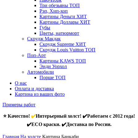
Три обезьяны
ТОП
Рэп, Хип-хоп
Картины Деньги
ХИТ
Картины Доллары
ХИТ
Губы
Цветы, натюрморт
Скрудж Макдак
Скрудж Supreme
ХИТ
Скрудж Louis Vuitton
ТОП
Поп-Арт
Картины KAWS
ТОП
Энди Уорхол
Автомобили
Порше
ТОП
О нас
Оплата и доставка
Картина из ваших фото
Примеры работ
⭐ Качество!
✔️
Интерьерный холст! ✔️Работаем с 2012 года!
✔️ECO краски. ✔️Доставка по России.
Главная
На холсте
Картина Банкаби