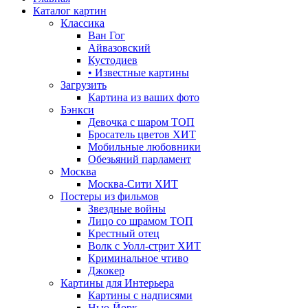
Каталог картин
Классика
Ван Гог
Айвазовский
Кустодиев
• Известные картины
Загрузить
Картина из ваших фото
Бэнкси
Девочка с шаром
ТОП
Бросатель цветов
ХИТ
Мобильные любовники
Обезьяний парламент
Москва
Москва-Сити
ХИТ
Постеры из фильмов
Звездные войны
Лицо со шрамом
ТОП
Крестный отец
Волк с Уолл-стрит
ХИТ
Криминальное чтиво
Джокер
Картины для Интерьера
Картины с надписями
Нью-Йорк