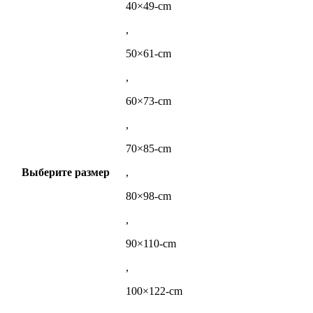
40×49-cm
,
50×61-cm
,
60×73-cm
,
70×85-cm
Выберите размер
,
80×98-cm
,
90×110-cm
,
100×122-cm